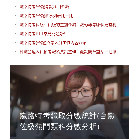
鐵路特考/台鐵考試科目介紹
鐵路特考/台鐵薪水列表比一比
鐵路特考佐級和員級的差別介紹，教你報考哪個更有利
鐵路特考PTT常見問題QA
鐵路特考(台鐵)招考人員工作內容介紹
台鐵營運人員招考報名資訊整理，甄試簡章重點一把抓
鐵路特考錄取分數統計(台鐵
佐級熱門類科分數分析)