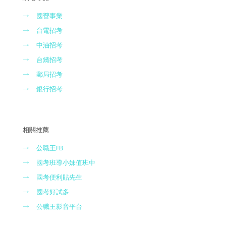
→
國營事業
→
台電招考
→
中油招考
→
台鐵招考
→
郵局招考
→
銀行招考
相關推薦
→
公職王FB
→
國考班導小妹值班中
→
國考便利貼先生
→
國考好試多
→
公職王影音平台