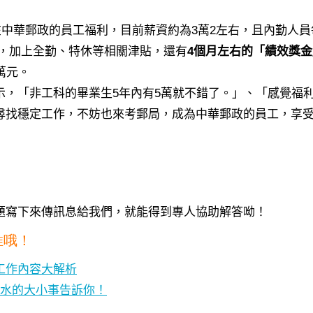
他在中華郵政的員工福利，目前薪資約為3萬2左右，且內勤人
左右，加上全勤、特休等相關津貼，還有
4個月左右的「績效獎
萬元。
示，「非工科的畢業生5年內有5萬就不錯了。」、「感覺福
尋找穩定工作，不妨也來考郵局，成為中華郵政的員工，享
題寫下來傳訊息給我們，就能得到專人協助解答呦！
推哦！
工作內容大解析
薪水的大小事告訴你！