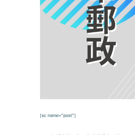
[sc name="post"]