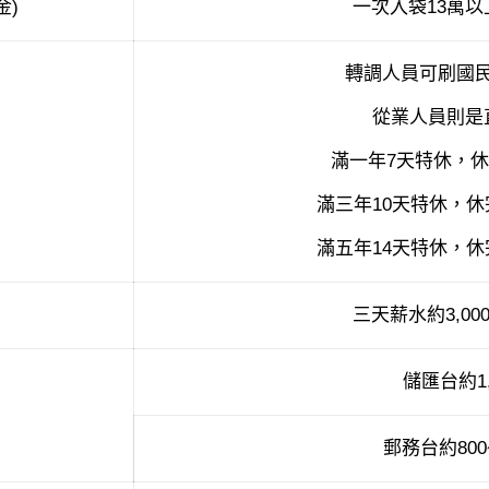
金)
一次入袋13萬以上
轉調人員可刷國
從業人員則是
滿一年7天特休，休完
滿三年10天特休，休完
滿五年14天特休，休完
三天薪水約3,00
儲匯台約1,
郵務台約800~