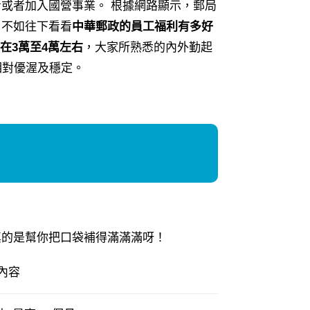
或者加入國營事業。 根據網路顯示，郵局
，不如往下看看
中華郵政的員工福利有多好
在3萬至4萬左右
，大家所熟悉的內外勤起
相對優渥及穩定。
真的是幫你把口袋補得滿滿滿呀！
內容