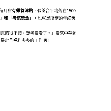
員每月會有
銀管津貼
，儲蓄台平均落在1500
金」和「考核獎金」
，也就是所謂的年終獎
利真的很不錯，想考看看了。」看來中華郵
受穩定且福利多多的工作吧！