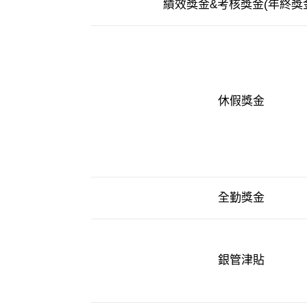
績效獎金&考核獎金(年終獎
休假獎金
全勤獎金
銀管津貼