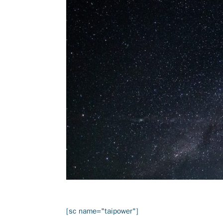
[sc name="taipower"]