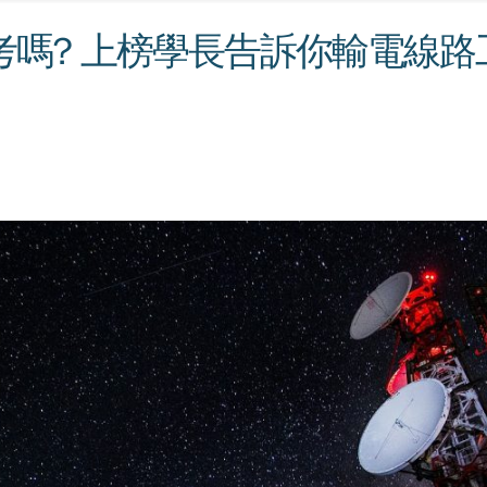
考嗎? 上榜學長告訴你輸電線路