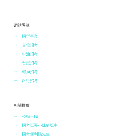
網站導覽
→
國營事業
→
台電招考
→
中油招考
→
台鐵招考
→
郵局招考
→
銀行招考
相關推薦
→
公職王FB
→
國考班導小妹值班中
→
國考便利貼先生