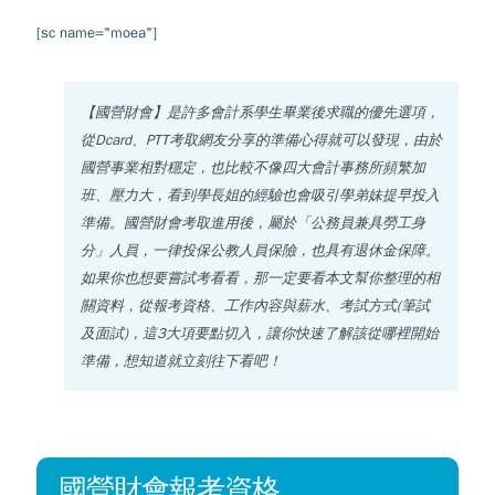
[sc name="moea"]
【國營財會】是許多會計系學生畢業後求職的優先選項，
從Dcard、PTT考取網友分享的準備心得就可以發現，由於
國營事業相對穩定，也比較不像四大會計事務所頻繁加
班、壓力大，看到學長姐的經驗也會吸引學弟妹提早投入
準備。國營財會考取進用後，屬於「公務員兼具勞工身
分」人員，一律投保公教人員保險，也具有退休金保障。
如果你也想要嘗試考看看，那一定要看本文幫你整理的相
關資料，從報考資格、工作內容與薪水、考試方式(筆試
及面試)，這3大項要點切入，讓你快速了解該從哪裡開始
準備，想知道就立刻往下看吧！
國營財會報考資格