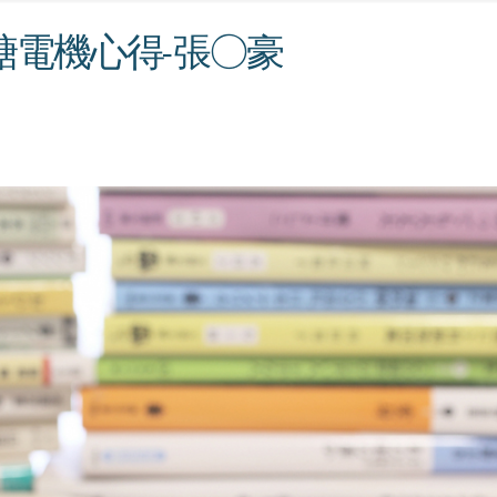
糖電機心得-張○豪