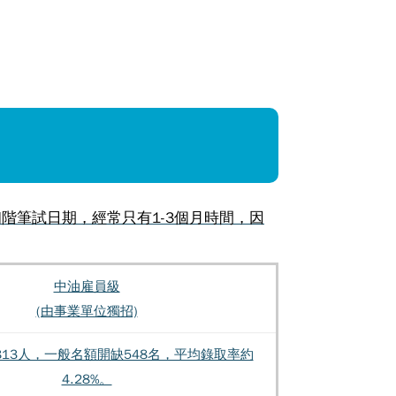
階筆試日期，經常只有1-3個月時間，因
中油雇員級
(由事業單位獨招)
,813人，一般名額開缺548名，平均錄取率約
4.28%。