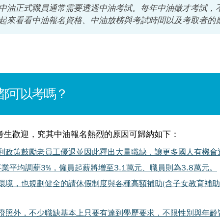
中油正式職員通常需要透過中油考試。每年中油徵才考試，
起來看看中油報名資格、中油放榜與考試時間以及考取者的
都可以考嗎？
考生歡迎，究其中油報名熱烈的原因可歸納如下：
利政策鼓勵老員工優退並因此釋出大量職缺，讓更多國人有機會
業平均調薪3%，僱員起薪將增至3.1萬元、職員則為3.8萬元。
環境，也規劃健全的請休假制度與各種高額補助(含子女教育補助
證照外，不少職缺基本上只要有達到學歷要求，不限性別與年齡