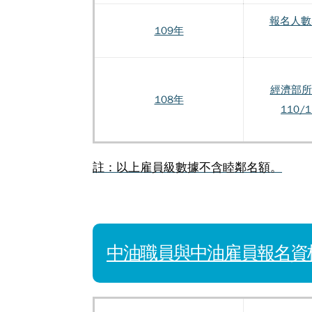
報名人數
109年
經濟部所
108年
110/
註：以上雇員級數據不含睦鄰名額。
中油職員與中油雇員報名資