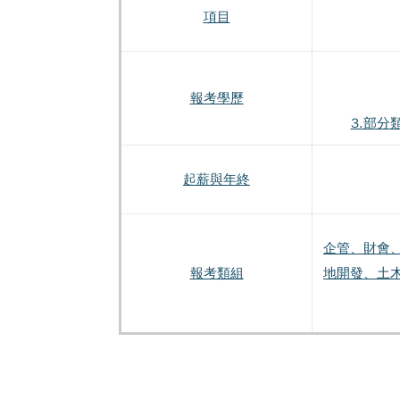
項目
報考學歷
3.部
起薪與年終
企管、財會
報考類組
地開發、土