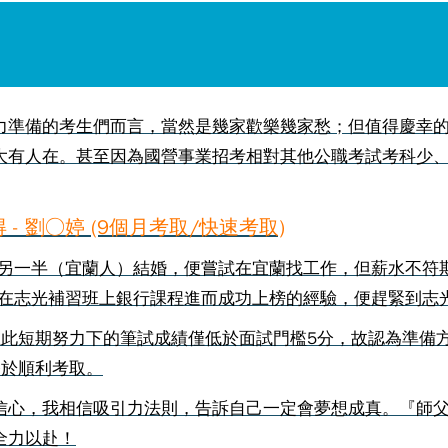
力準備的考生們而言，當然是幾家歡樂幾家愁；但值得慶幸
大有人在。甚至因為國營事業招考相對其他公職考試考科少
- 劉○婷 (9個月考取/快速考取)
與另一半（宜蘭人）結婚，便嘗試在宜蘭找工作，但薪水不符
有在志光補習班上銀行課程進而成功上榜的經驗，便趕緊到志
在此短期努力下的筆試成績僅低於面試門檻5分，故認為準備
終於順利考取。
信心，我相信吸引力法則，告訴自己一定會夢想成真。『師
全力以赴！