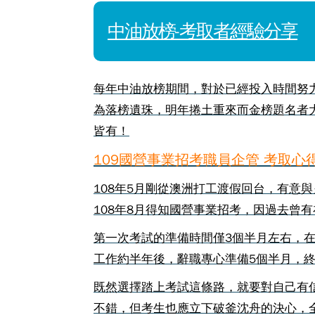
中油放榜-考取者經驗分享
每年中油放榜期間，對於已經投入時間努
為落榜遺珠，明年捲土重來而金榜題名者
皆有！
109國營事業招考職員企管 考取心得 
108年5月剛從澳洲打工渡假回台，有意
108年8月得知國營事業招考，因過去曾
第一次考試的準備時間僅3個半月左右，
工作約半年後，辭職專心準備5個半月，
既然選擇踏上考試這條路，就要對自己有
不錯，但考生也應立下破釜沈舟的決心，