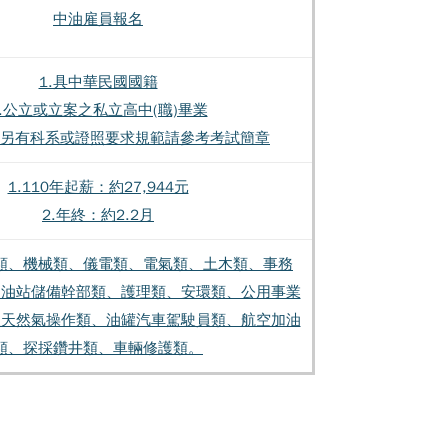
中油雇員報名
1.具中華民國國籍
2.公立或立案之私立高中(職)畢業
組另有科系或證照要求規範請參考考試簡章
1.110年起薪：約27,944元
2.年終：約2.2月
類、機械類、儀電類、電氣類、土木類、事務
加油站儲備幹部類、護理類、安環類、公用事業
及天然氣操作類、油罐汽車駕駛員類、航空加油
類、探採鑽井類、車輛修護類。