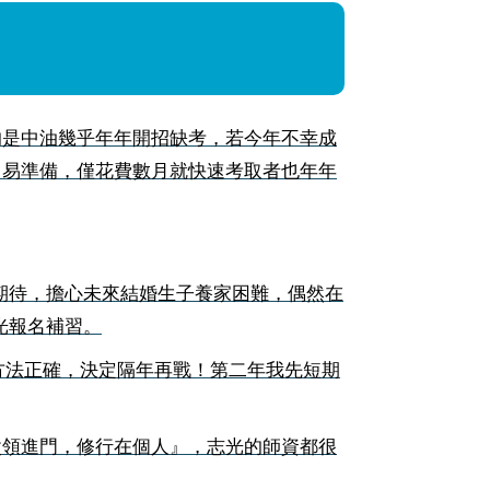
的是中油幾乎年年開招缺考，若今年不幸成
、易準備，僅花費數月就快速考取者也年年
期待，擔心未來結婚生子養家困難，偶然在
光報名補習。
方法正確，決定隔年再戰！第二年我先短期
父領進門，修行在個人』，志光的師資都很