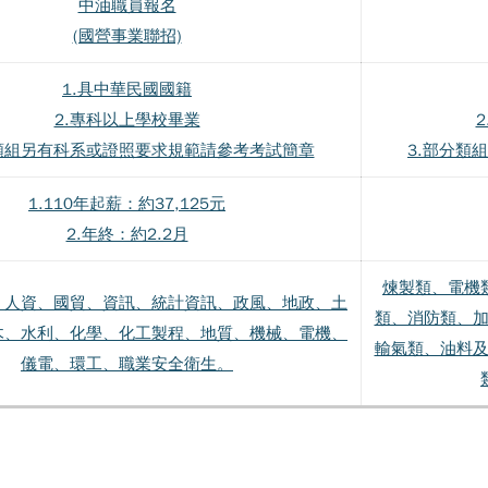
中油職員報名
(國營事業聯招)
1.具中華民國國籍
2.專科以上學校畢業
分類組另有科系或證照要求規範請參考考試簡章
3.部分類
1.110年起薪：約37,125元
2.年終：約2.2月
煉製類、電機
、人資、國貿、資訊、統計資訊、政風、地政、土
類、消防類、
木、水利、化學、化工製程、地質、機械、電機、
輸氣類、油料
儀電、環工、職業安全衛生。