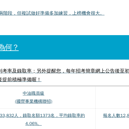
兩階段，但複試做好準備多加練習，上榜機會很大。
為何？
到考率及錄取率；另外提醒您，每年招考簡章網上公告後至初
並提前積極準備喔！
中油職員級
(國營事業機構聯招)
33,832人，錄取名額1373名，平均錄取率約
報名人數12
4.06%。